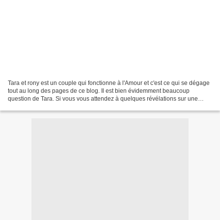
Tara et rony est un couple qui fonctionne à l'Amour et c'est ce qui se dégage
tout au long des pages de ce blog. Il est bien évidemment beaucoup
question de Tara. Si vous vous attendez à quelques révélations sur une
femme aimée, pas de blo car Tara est...