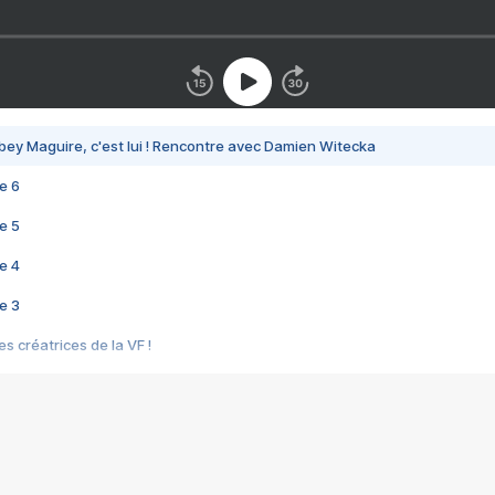
bey Maguire, c'est lui ! Rencontre avec Damien Witecka
e 6
e 5
e 4
e 3
s créatrices de la VF !
e 2
e 1
e Mektoub My Love arrive enfin ! Rencontre avec Shaïn Boumedine et Sal