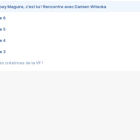
bey Maguire, c'est lui ! Rencontre avec Damien Witecka
e 6
e 5
e 4
e 3
s créatrices de la VF !
e 2
e 1
e Mektoub My Love arrive enfin ! Rencontre avec Shaïn Boumedine et Sal
i : après Toni en famille
elle réalise le bouleversant Dites lui que je l'aime
ais ! Rencontre autour de Vie privée de Rebecca Zlotowski