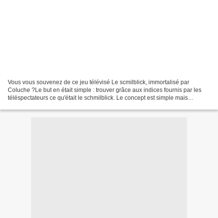
Vous vous souvenez de ce jeu télévisé Le scmilblick, immortalisé par
Coluche ?Le but en était simple : trouver grâce aux indices fournis par les
téléspectateurs ce qu'était le schmilblick. Le concept est simple mais
efficace. Géotrouvetout (oui, le pote...