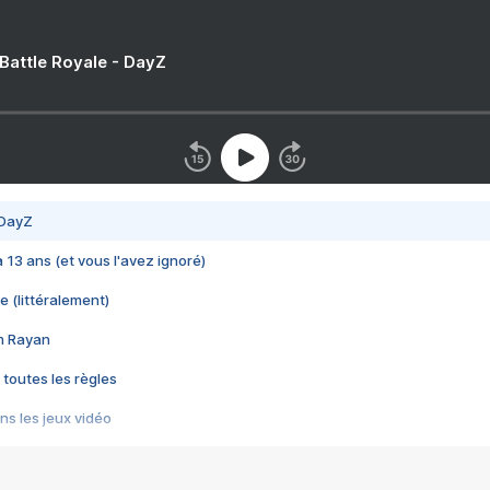
 Battle Royale - DayZ
 DayZ
 a 13 ans (et vous l'avez ignoré)
e (littéralement)
im Rayan
 toutes les règles
s les jeux vidéo
us choquant de Rockstar ? - Le scandale BULLY