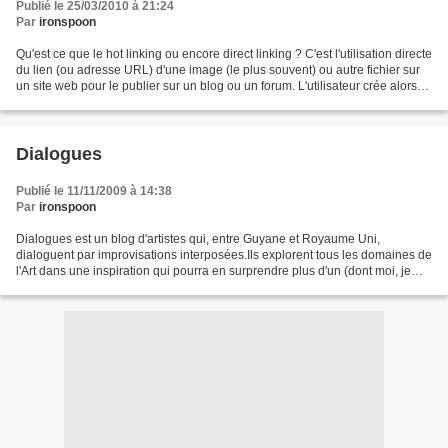
Publié le 25/03/2010 à 21:24
Par
ironspoon
Qu'est ce que le hot linking ou encore direct linking ? C'est l'utilisation directe
du lien (ou adresse URL) d'une image (le plus souvent) ou autre fichier sur
un site web pour le publier sur un blog ou un forum. L'utilisateur crée alors
un lien direct...
Dialogues
Publié le 11/11/2009 à 14:38
Par
ironspoon
Dialogues est un blog d'artistes qui, entre Guyane et Royaume Uni,
dialoguent par improvisations interposées.Ils explorent tous les domaines de
l'Art dans une inspiration qui pourra en surprendre plus d'un (dont moi, je
l'avoue).Vous verrez, c'est étonnant,...