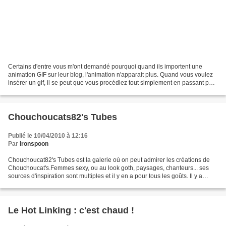
Certains d'entre vous m'ont demandé pourquoi quand ils importent une
animation GIF sur leur blog, l'animation n'apparait plus. Quand vous voulez
insérer un gif, il se peut que vous procédiez tout simplement en passant par
l'icône "Ajouter une image"....
Chouchoucats82's Tubes
Publié le 10/04/2010 à 12:16
Par
ironspoon
Chouchoucat82's Tubes est la galerie où on peut admirer les créations de
Chouchoucat's.Femmes sexy, ou au look goth, paysages, chanteurs... ses
sources d'inspiration sont multiples et il y en a pour tous les goûts. Il y a
vraiment de très belles choses....
Le Hot Linking : c'est chaud !