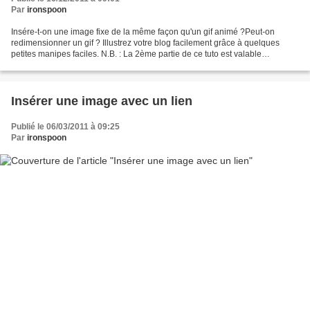
Par
ironspoon
Insére-t-on une image fixe de la même façon qu'un gif animé ?Peut-on
redimensionner un gif ? Illustrez votre blog facilement grâce à quelques
petites manipes faciles. N.B. : La 2ème partie de ce tuto est valable
également pour l'insertion d'image dans...
Insérer une image avec un lien
Publié le 06/03/2011 à 09:25
Par
ironspoon