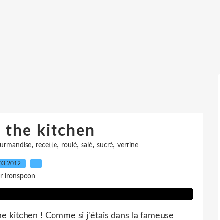
 the kitchen
,
,
,
,
,
urmandise
recette
roulé
salé
sucré
verrine
03.2012
…
r ironspoon
he kitchen ! Comme si j'étais dans la fameuse