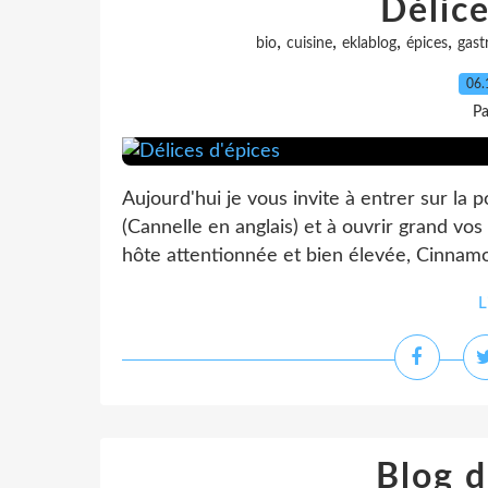
Délice
,
,
,
,
bio
cuisine
eklablog
épices
gast
06.
Pa
Aujourd'hui je vous invite à entrer sur la
(Cannelle en anglais) et à ouvrir grand vos
hôte attentionnée et bien élevée, Cinnamo
L
Blog 