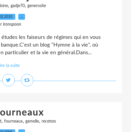
,
,
isine
gadje70
generosite
02.2010
…
r ironspoon
 études les faiseurs de régimes qui en vous
 banque.C'est un blog "Hymne à la vie", où
 particulier et la vie en général.Dans...
ire la suite
Fourneaux
,
,
,
t
fourneaux
gamelle
recettes