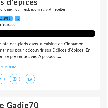
s d'épices
,
,
,
,
ronomie
gourmand
gourmet
plat
recettes
12.2011
…
r ironspoon
 pointe des pieds dans la cuisine de Cinnamon
 narines pour découvrir ses Délices d'épices. En
n se présente avec A propos ;...
ire la suite
de Gadje70