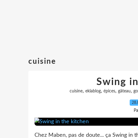
cuisine
Swing in
,
,
,
,
cuisine
eklablog
épices
gâteau
go
28.
Pa
Chez Maben, pas de doute... ça Swing in t