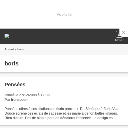
Publicité
MENU
Accueil
» boris
boris
Pensées
Publié le 27/12/2009 à 12:38
Par
ironspoon
Pensées offres à ces citations un écrin précieux. De Sénèque à Boris Vian,
Douce égrène ces éclats de sagesse et les marie à de fort belles images.
Rien d'autre. Pas de blabla pour en dénaturer l'essence. Le design est
surprenant et précieux. Je parlais...