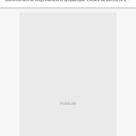
référencement de blogs interactif et sympathique. Efficace de surcroît ce qui
ne gâche rien. Mais ça je vous...
Publicité