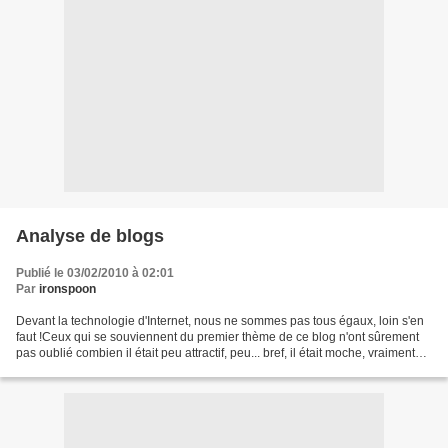
Analyse de blogs
Publié le 03/02/2010 à 02:01
Par
ironspoon
Devant la technologie d'Internet, nous ne sommes pas tous égaux, loin s'en
faut !Ceux qui se souviennent du premier thème de ce blog n'ont sûrement
pas oublié combien il était peu attractif, peu... bref, il était moche, vraiment
moche. Même si Eklablog...