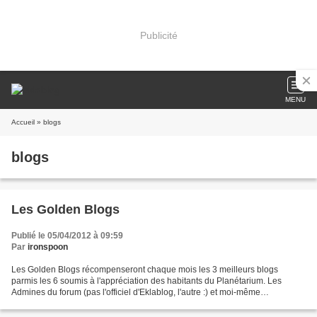
Publicité
MENU
Accueil
» blogs
blogs
Les Golden Blogs
Publié le 05/04/2012 à 09:59
Par
ironspoon
Les Golden Blogs récompenseront chaque mois les 3 meilleurs blogs
parmis les 6 soumis à l'appréciation des habitants du Planétarium. Les
Admines du forum (pas l'officiel d'Eklablog, l'autre :) et moi-même
proposeront chaque mois 6 blogs, ayant le même...