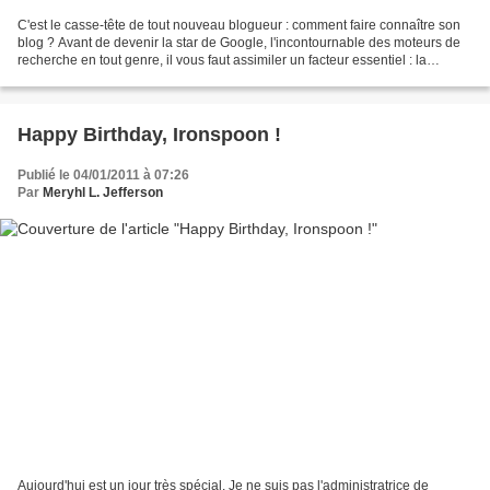
C'est le casse-tête de tout nouveau blogueur : comment faire connaître son
blog ? Avant de devenir la star de Google, l'incontournable des moteurs de
recherche en tout genre, il vous faut assimiler un facteur essentiel : la
notoriété ça se mérite. Donc,...
Happy Birthday, Ironspoon !
Publié le 04/01/2011 à 07:26
Par
Meryhl L. Jefferson
Aujourd'hui est un jour très spécial. Je ne suis pas l'administratrice de