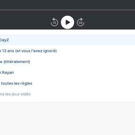
 DayZ
 a 13 ans (et vous l'avez ignoré)
e (littéralement)
im Rayan
 toutes les règles
s les jeux vidéo
us choquant de Rockstar ? - Le scandale BULLY
e plus moche de Steam
du RÊVE tourne au CAUCHEMAR