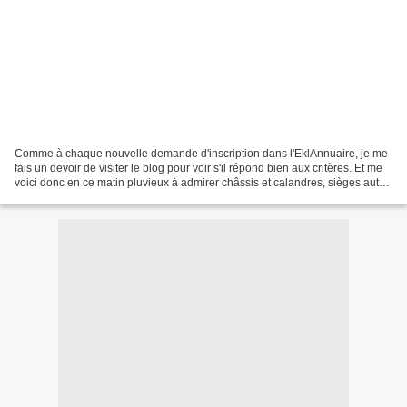
Comme à chaque nouvelle demande d'inscription dans l'EklAnnuaire, je me
fais un devoir de visiter le blog pour voir s'il répond bien aux critères. Et me
voici donc en ce matin pluvieux à admirer châssis et calandres, sièges autos
et leviers de vitesse,...