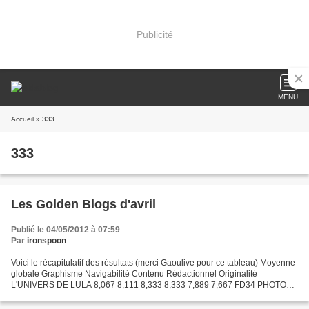
Publicité
MENU
Accueil
» 333
333
Les Golden Blogs d'avril
Publié le 04/05/2012 à 07:59
Par
ironspoon
Voici le récapitulatif des résultats (merci Gaoulive pour ce tableau) Moyenne
globale Graphisme Navigabilité Contenu Rédactionnel Originalité
L'UNIVERS DE LULA 8,067 8,111 8,333 8,333 7,889 7,667 FD34 PHOTOS
7,360 8,000 6,800 8,400 5,600 8,000 ATENA PHOTO...