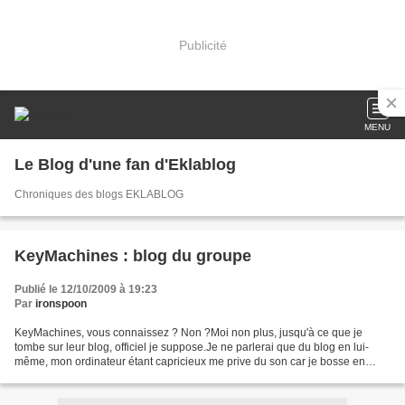
Publicité
MENU
Le Blog d'une fan d'Eklablog
Chroniques des blogs EKLABLOG
KeyMachines : blog du groupe
Publié le 12/10/2009 à 19:23
Par
ironspoon
KeyMachines, vous connaissez ? Non ?Moi non plus, jusqu'à ce que je
tombe sur leur blog, officiel je suppose.Je ne parlerai que du blog en lui-
même, mon ordinateur étant capricieux me prive du son car je bosse en
mode sans échec. Le Blog est moderne,...