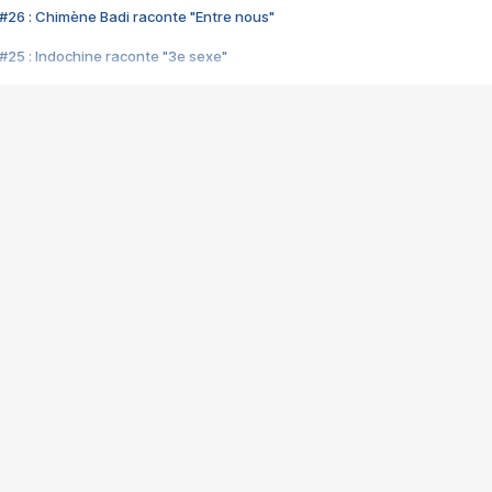
#26 : Chimène Badi raconte "Entre nous"
#25 : Indochine raconte "3e sexe"
#24 : Zaho raconte "C'est chelou"
#23 : Patrick Bruel raconte "Au café des délices"
#22 : Kyo raconte "Le chemin"
#21 : Nolwenn Leroy raconte "Cassé"
#20 : Patrick Hernandez raconte "Born to be alive"
#19 : Lorie raconte "Près de moi"
#18 : Michael Jones raconte "A nos actes manqués" (avec Jean-Jacque
#17 : Khaled raconte "Aïcha"
#16 : Corneille raconte "Parce qu'on vient de loin"
#15 : Indochine raconte "L'aventurier"
14 : Lorie raconte "Sur un air latino"