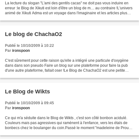
La lecture du slogan "L'ami des gentils cacas" ne doit pas vous induire en
erreur :le Blog de Xikuti est loin d'être un blog de m.... au contraire !L'univers
animé de Xikuti Adma est un voyage dans l'imaginaire et les articles plus
personnels sont pleins...
Le blog de ChachaO2
Publié le 10/10/2009 à 10:22
Par
ironspoon
C'est sûrement pour cette raison qu'elle a intégré une particule d'oxygène
dans dans son pseudo Faire un blog sur une plateforme pour faire la pub
d'une autre plateforme, fallait oser !Le Blog de ChachaO2 est une petite
perle.Voici à mes yeux le type...
Le Blog de Wikts
Publié le 10/10/2009 à 09:45
Par
ironspoon
Ce qui m'a séduite dans le Blog de Wikts , c'est son côté bonbon acidulé.
Couleurs mais pas agressives qui ramènent à l'enfance, vers les étals de
bonbecs chez le boulanger du coin.Passé le moment "madeleine de Proust",
on découvre le monde vu par Wikts...