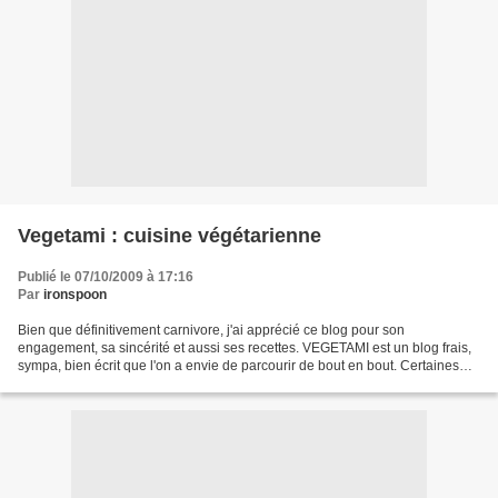
Vegetami : cuisine végétarienne
Publié le 07/10/2009 à 17:16
Par
ironspoon
Bien que définitivement carnivore, j'ai apprécié ce blog pour son
engagement, sa sincérité et aussi ses recettes. VEGETAMI est un blog frais,
sympa, bien écrit que l'on a envie de parcourir de bout en bout. Certaines
videos me feraient presque culpabiliser...