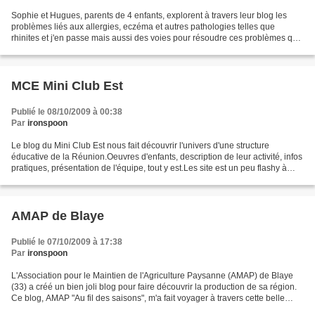
Sophie et Hugues, parents de 4 enfants, explorent à travers leur blog les
problèmes liés aux allergies, eczéma et autres pathologies telles que
rhinites et j'en passe mais aussi des voies pour résoudre ces problèmes qui
vous gâchent la vie.Leur blog,...
MCE Mini Club Est
Publié le 08/10/2009 à 00:38
Par
ironspoon
Le blog du Mini Club Est nous fait découvrir l'univers d'une structure
éducative de la Réunion.Oeuvres d'enfants, description de leur activité, infos
pratiques, présentation de l'équipe, tout y est.Les site est un peu flashy à
mon goût, mais à la Réunion...
AMAP de Blaye
Publié le 07/10/2009 à 17:38
Par
ironspoon
L'Association pour le Maintien de l'Agriculture Paysanne (AMAP) de Blaye
(33) a créé un bien joli blog pour faire découvrir la production de sa région.
Ce blog, AMAP "Au fil des saisons", m'a fait voyager à travers cette belle
région du Sud Ouest et m'a...