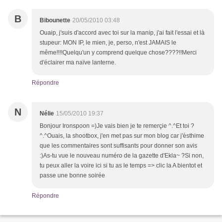
B
Bibounette
20/05/2010 03:48
Ouaip, j'suis d'accord avec toi sur la manip, j'ai fait l'essai et là
stupeur: MON IP, le mien, je, perso, n'est JAMAIS le
même!!!!Quelqu'un y comprend quelque chose????!!Merci
d'éclairer ma naïve lanterne.
Répondre
N
Nélie
15/05/2010 19:37
Bonjour Ironspoon =)Je vais bien je te remerçie ^.^Et toi ?
^.^Ouais, la shootbox, j'en met pas sur mon blog car j'èsthime
que les commentaires sont suffisants pour donner son avis
:)As-tu vue le nouveau numéro de la gazette d'Ekla~ ?Si non,
tu peux aller la voire ici si tu as le temps => clic la A bientot et
passe une bonne soirée
Répondre