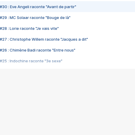
#30 : Eve Angeli raconte "Avant de partir"
#29 : MC Solaar raconte "Bouge de là"
28 : Lorie raconte "Je vais vite"
#27 : Christophe Willem raconte "Jacques a dit"
#26 : Chimène Badi raconte "Entre nous"
#25 : Indochine raconte "3e sexe"
#24 : Zaho raconte "C'est chelou"
#23 : Patrick Bruel raconte "Au café des délices"
#22 : Kyo raconte "Le chemin"
#21 : Nolwenn Leroy raconte "Cassé"
#20 : Patrick Hernandez raconte "Born to be alive"
#19 : Lorie raconte "Près de moi"