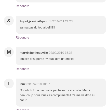
Répondre
&
&quot;jessica&quot;
17/01/2011 21:23
sa ma pas du tou aide!!!!!!!!
Répondre
M
marvin boitheauville
02/09/2010 15:38
ton site et superbe ^^ quoi dire dautre xd
Répondre
I
Inuk
03/07/2010 18:37
Oooohhh !!! Je découvre par hasard cet article !Merci
beaucoup pour tous ces compliments ! Ça me va droit au
cœur…