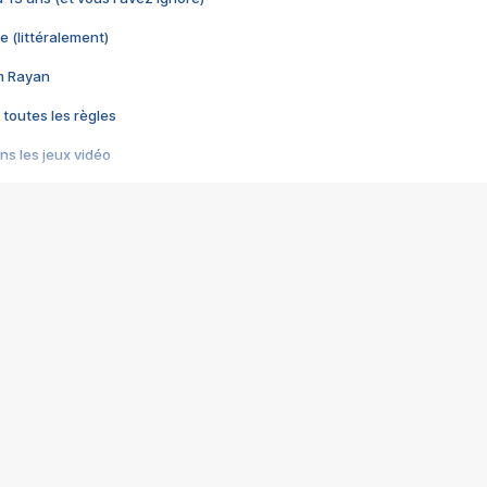
e (littéralement)
im Rayan
 toutes les règles
s les jeux vidéo
us choquant de Rockstar ? - Le scandale BULLY
e plus moche de Steam
du RÊVE tourne au CAUCHEMAR
pendant 8 heures
it… à tort
umiliés par un jeu vidéo
ire - Final Fantasy 8
ti un empire - Age of Empires